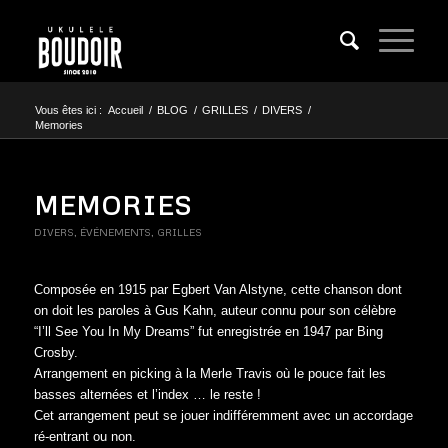
Vous êtes ici :
Accueil
/
BLOG
/
GRILLES
/
DIVERS
/
Memories
MEMORIES
DIVERS
,
ÉVÉNEMENTS
,
GRILLES
Composée en 1915 par Egbert Van Alstyne, cette chanson dont
on doit les paroles à Gus Kahn, auteur connu pour son célèbre
“I’ll See You In My Dreams” fut enregistrée en 1947 par Bing
Crosby.
Arrangement en picking à la Merle Travis où le pouce fait les
basses alternées et l’index … le reste !
Cet arrangement peut se jouer indifféremment avec un accordage
ré-entrant ou non.