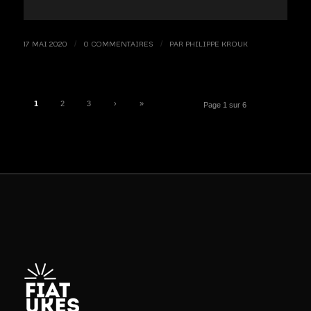
17 MAI 2020
/
0 COMMENTAIRES
/
PAR
PHILIPPE KROUK
1
2
3
›
»
Page 1 sur 6