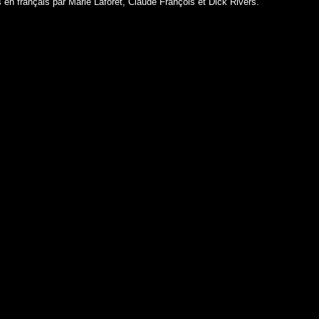
s en français par Marie Laforêt, Claude François et Dick Rivers.