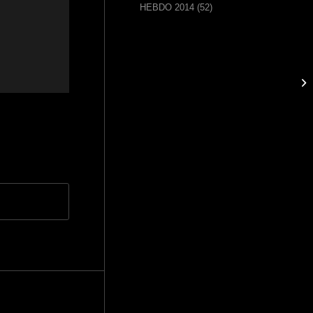
HEBDO 2014
(52)
He
di