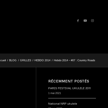
cueil
/
BLOG
/
GRILLES
/
HEBDO 2014
/
Hebdo 2014 – #07 : Country Roads
RÉCEMMENT POSTÉS
PARIS FESTIVAL UKULELE 2011
1 mai 2021
National NRP ukulele