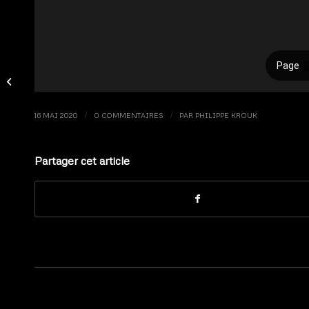
Hebdo 2014 – #06 : Les yeux noirs
16 MAI 2020
/
0 COMMENTAIRES
/
PAR
PHILIPPE KROUK
Partager cet article