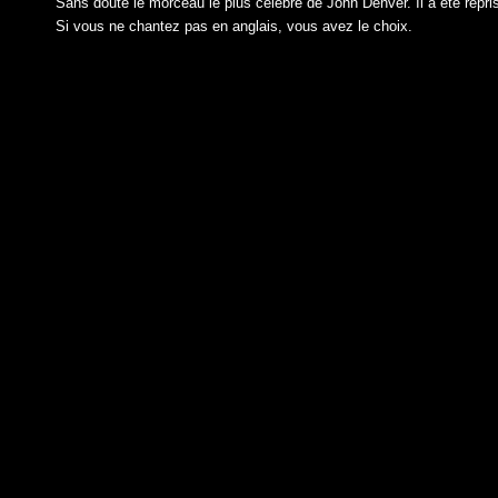
Sans doute le morceau le plus célèbre de John Denver. Il a été repri
Si vous ne chantez pas en anglais, vous avez le choix.