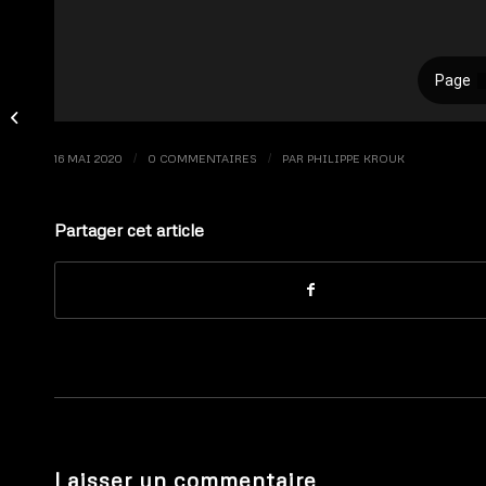
Hebdo 2014 – #11 : Ou Day Will
Come
16 MAI 2020
/
0 COMMENTAIRES
/
PAR
PHILIPPE KROUK
Partager cet article
Laisser un commentaire