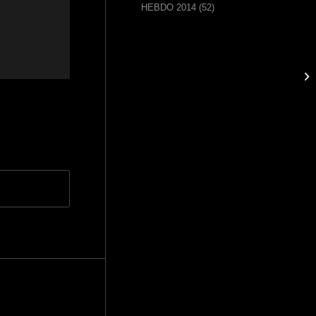
HEBDO 2014
(52)
He
Ma