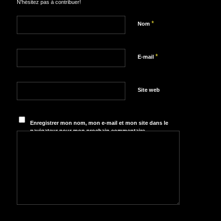
N'hésitez pas à contribuer!
*
Nom
*
E-mail
Site web
Enregistrer mon nom, mon e-mail et mon site dans le
navigateur pour mon prochain commentaire.